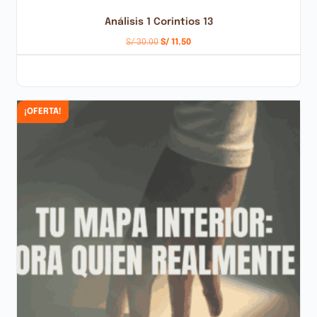
Análisis 1 Corintios 13
S/
30.00
S/
11.50
AÑADIR AL CARRITO
¡OFERTA!