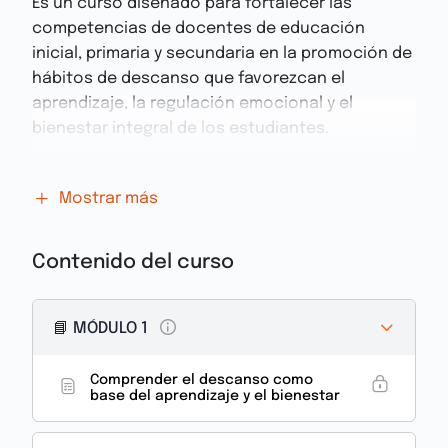
Es un curso diseñado para fortalecer las
competencias de docentes de educación
inicial, primaria y secundaria en la promoción de
hábitos de descanso que favorezcan el
aprendizaje, la regulación emocional y el
bienestar integral de los estudiantes.
A lo largo de esta formación comprenderás
Mostrar más
cómo el sueño influye directamente en la
atención, la memoria, la conducta, el
rendimiento académico y la convivencia
Contenido del curso
escolar. Desde un enfoque basado en la
psicología educativa, la neurociencia, el
📘 MÓDULO 1
counselling educativo y el trabajo articulado
con las familias, aprenderás a identificar
señales de déficit de sueño, interpretar
Comprender el descanso como
base del aprendizaje y el bienestar
adecuadamente su impacto en el aula y
desarrollar estrategias preventivas que