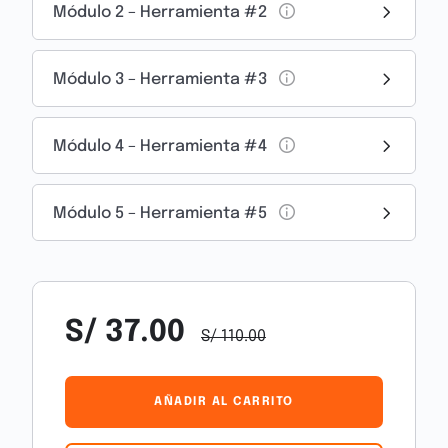
emocional y transformar errores en
Módulo 2 – Herramienta #2
aprendizajes significativos.
Módulo 3 – Herramienta #3
El curso ofrece un enfoque accesible y
fundamentado que combina teoría y
estrategias aplicables a la vida diaria. Si estás
Módulo 4 – Herramienta #4
buscando una guía para crecer
emocionalmente y alcanzar tus metas, este
programa es una oportunidad para construir
Módulo 5 – Herramienta #5
una perspectiva más fuerte y esperanzadora
ante los desafíos cotidianos.
S/
37.00
S/
110.00
AÑADIR AL CARRITO