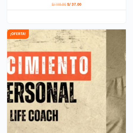
S/
110.00
S/
37.00
AÑADIR AL CARRITO
¡OFERTA!