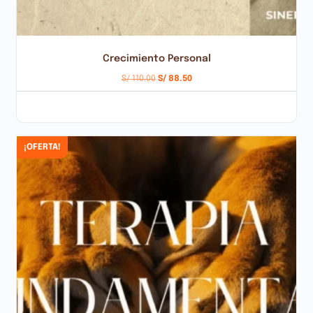
Crecimiento Personal
S/
110.00
S/
88.50
AÑADIR AL CARRITO
¡OFERTA!