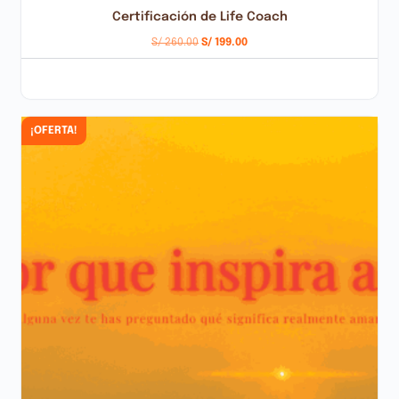
Certificación de Life Coach
S/
260.00
S/
199.00
AÑADIR AL CARRITO
¡OFERTA!