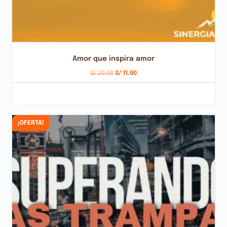
Amor que inspira amor
S/
20.00
S/
11.00
AÑADIR AL CARRITO
¡OFERTA!