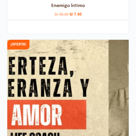
Enemigo Íntimo
S/
30.00
S/
7.50
AÑADIR AL CARRITO
¡OFERTA!