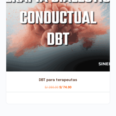
DBT para terapeutas
S/
260.00
S/
74.00
AÑADIR AL CARRITO