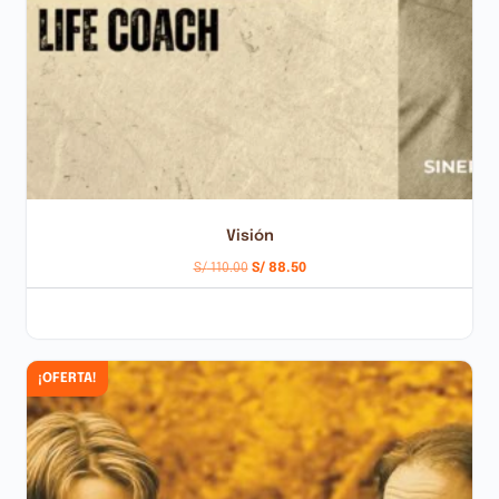
Visión
S/
110.00
S/
88.50
AÑADIR AL CARRITO
¡OFERTA!