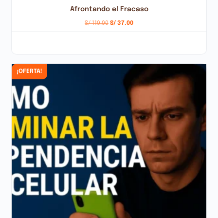
Afrontando el Fracaso
S/
110.00
S/
37.00
AÑADIR AL CARRITO
¡OFERTA!