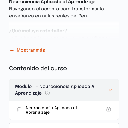
Neurociencia Aplicada al Aprendizaje
Navegando el cerebro para transformar la
enseñanza en aulas reales del Perú.
¿Qué incluye este taller?
✔️ Fundamentos neuroeducativos explicados
con claridad
Mostrar más
✔️ Técnicas prácticas para inicial, primaria y
secundaria
✔️ Herramientas para activar la atención, la
Contenido del curso
memoria y la emoción
✔️ Estrategias para evaluar sin saturar y ajustar
Módulo 1 – Neurociencia Aplicada Al
sin frustrar
Aprendizaje
✔️ Recursos para diseñar clases con sentido y
evidencia
Neurociencia Aplicada al
Aprendizaje
Es muy IMPORTANTE que antes de iniciar el curso
llenes la encuesta para recibir tu certificación.