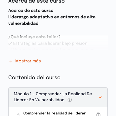
Acerca de este curso
Acerca de este curso
Liderazgo adaptativo en entornos de alta
vulnerabilidad
¿Qué incluye este taller?
✔️ Estrategias para liderar bajo presión
✔️ Herramientas para sostener equipos en
contextos difíciles
Mostrar más
✔️ Modelos adaptativos para decisiones
humanas y firmes
Contenido del curso
Es muy IMPORTANTE que antes de iniciar el curso
llenes la encuesta para recibir tu certificación.
Módulo 1 – Comprender La Realidad De
Liderar En Vulnerabilidad
Liderar en contextos vulnerables no es cuestión
de jerarquía,
Comprender la realidad de liderar
es cuestión de humanidad, estrategia y claridad