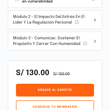
en vulnerabilidad
emocional.
Módulo 2 – El Impacto Del Estrés En El
Aprenderás a:
Líder Y La Regulación Personal
✔️ Regularte en medio del caos
✔️ Leer el entorno sin saturarte
✔️ Liderar con propósito en medio de la presión
Módulo 3 – Comunicar, Sostener El
Propósito Y Cerrar Con Humanidad
Donde hay vulnerabilidad, el liderazgo
adaptativo no impone: acompaña, sostiene y
transforma.
S/
130.00
S/
150.00
AÑADIR AL CARRITO
CONSIGUE TU MEMBRESÍA