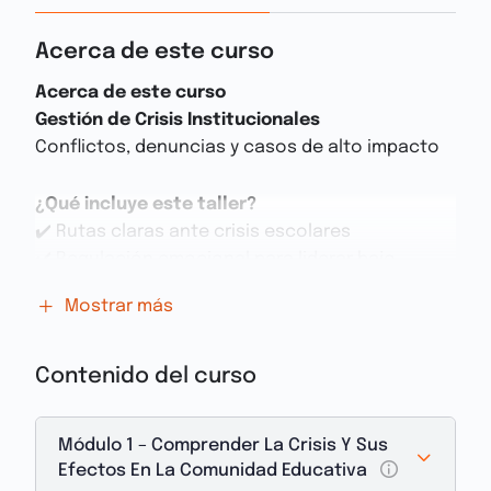
Acerca de este curso
Acerca de este curso
Gestión de Crisis Institucionales
Conflictos, denuncias y casos de alto impacto
¿Qué incluye este taller?
✔️ Rutas claras ante crisis escolares
✔️ Regulación emocional para liderar bajo
presión
Mostrar más
✔️ Estrategias de comunicación con familias y
equipos
Contenido del curso
Es muy IMPORTANTE que antes de iniciar el curso
llenes la encuesta para recibir tu certificación.
Módulo 1 – Comprender La Crisis Y Sus
Efectos En La Comunidad Educativa
Cuando todo se mueve al mismo tiempo,