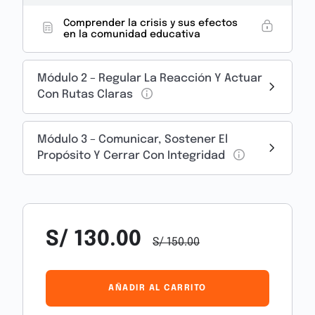
el liderazgo que cuida, ordena y responde con
Comprender la crisis y sus efectos
evidencia,
en la comunidad educativa
marca la diferencia.
Módulo 2 – Regular La Reacción Y Actuar
Aprenderás a:
Con Rutas Claras
✔️ Identificar las respuestas emocionales ante
crisis
✔️ Evitar errores legales y comunicativos
Módulo 3 – Comunicar, Sostener El
✔️ Sostener la calma institucional en momentos
Propósito Y Cerrar Con Integridad
críticos
Una crisis no solo pone a prueba la escuela.
También puede transformarla.
S/
130.00
S/
150.00
AÑADIR AL CARRITO