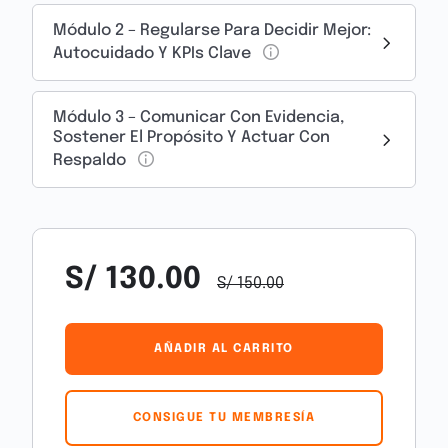
a reducir el desgaste en decisiones difíciles
Módulo 2 – Regularse Para Decidir Mejor:
y a construir una comunidad educativa sólida,
Autocuidado Y KPIs Clave
coherente y confiada en su propósito.
Aprenderás a usar indicadores como brújula,
Módulo 3 – Comunicar Con Evidencia,
Sostener El Propósito Y Actuar Con
a sostener conversaciones difíciles sin perder la
Respaldo
calma,
y a transformar los datos en cuidado real.
Porque donde hay evidencia, hay dirección.
Y donde hay dirección, florece la escuela.
S/
130.00
S/
150.00
AÑADIR AL CARRITO
CONSIGUE TU MEMBRESÍA