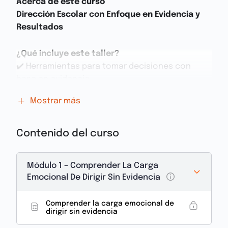
Acerca de este curso
Dirección Escolar con Enfoque en Evidencia y
Resultados
¿Qué incluye este taller?
✔️ Herramientas para tomar decisiones con
base en evidencia
✔️ Estrategias de liderazgo sereno y con
Mostrar más
propósito
✔️ Indicadores clave para una gestión
pedagógica y humana
Contenido del curso
Dirigir una escuela hoy no solo es vocación.
Módulo 1 – Comprender La Carga
Es saber mirar con claridad, decidir con datos y
Emocional De Dirigir Sin Evidencia
liderar con humanidad.
Comprender la carga emocional de
Este taller te ayudará a interpretar lo que
dirigir sin evidencia
ocurre,