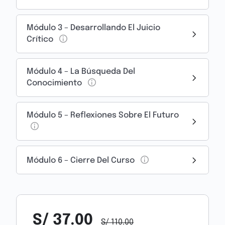
A lo largo de este curso, exploraremos cómo
Módulo 3 – Desarrollando El Juicio
cultivar una mentalidad curiosa puede
Crítico
transformar tu carrera y vida personal. ¿Cómo
influye la curiosidad en tu capacidad para
innovar? ¿Sabías que el enfoque profundo
Módulo 4 – La Búsqueda Del
Conocimiento
puede aumentar tu productividad hasta un
500%? (Kelley & Miller, 2022). A través de teorías
científicas, historias y reflexiones aplicables,
Módulo 5 – Reflexiones Sobre El Futuro
aprenderás a integrar estos principios en tu
vida cotidiana. ¿Estás listo para desbloquear tu
potencial?
Módulo 6 – Cierre Del Curso
S/
37.00
S/
110.00