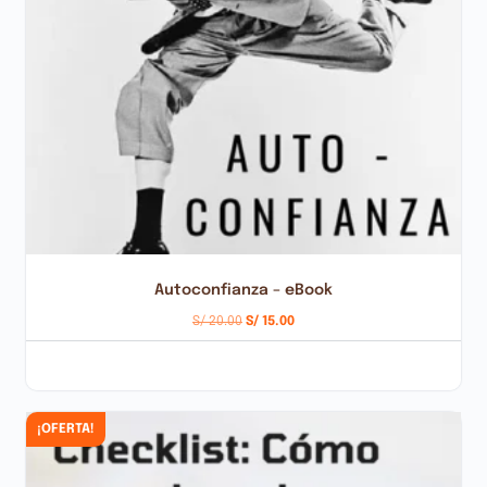
Autoconfianza – eBook
S/
20.00
S/
15.00
AÑADIR AL CARRITO
¡OFERTA!