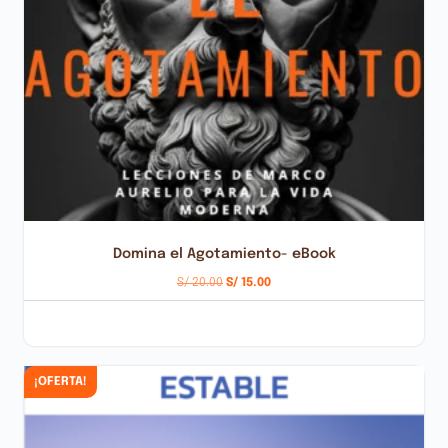
Domina el Agotamiento- eBook
S/
20.00
S/
15.00
AÑADIR AL CARRITO
¡OFERTA!