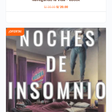
S/
30.00
S/
20.00
AÑADIR AL CARRITO
¡OFERTA!