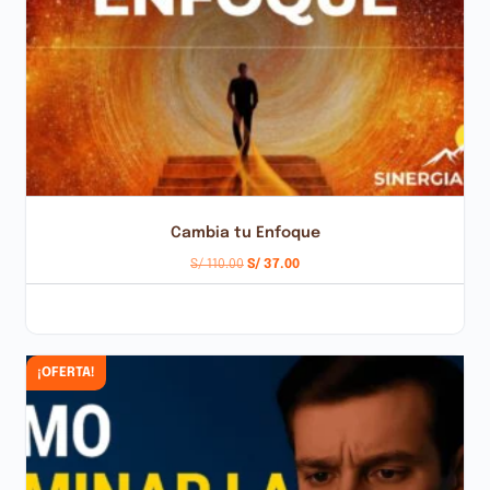
Cambia tu Enfoque
S/
110.00
S/
37.00
AÑADIR AL CARRITO
¡OFERTA!