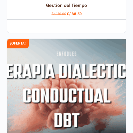
Gestión del Tiempo
S/
110.00
S/
88.50
AÑADIR AL CARRITO
¡OFERTA!